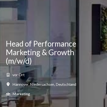
Head of Performance
Marketing & Growth
(m/w/d)
vor Ort
Hannover
,
Niedersachsen
,
Deutschland
Marketing