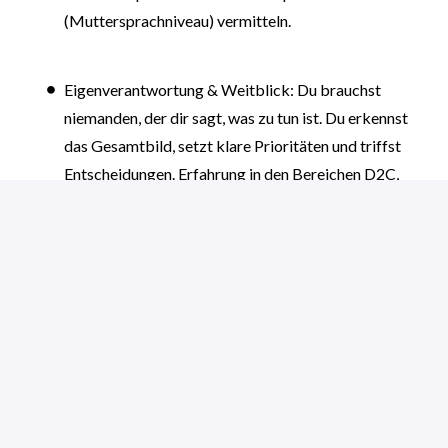
(Muttersprachniveau) vermitteln.
Eigenverantwortung & Weitblick: Du brauchst
niemanden, der dir sagt, was zu tun ist. Du erkennst
das Gesamtbild, setzt klare Prioritäten und triffst
Entscheidungen. Erfahrung in den Bereichen D2C,
Info-Produkte, Coaching oder E-Commerce ist ein
starkes Plus.
- Voraussichtliches Einstiegsdatum: Ab sofort
- Art der Stelle: Vollzeit, Festanstellung
vor Ort
Marketing