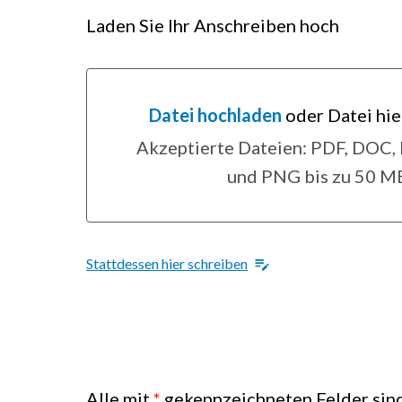
Laden Sie Ihr Anschreiben hoch
Datei hochladen
oder Datei hie
Datei hochladen oder Datei hier
Akzeptierte Dateien: PDF, DOC
und PNG bis zu 50 M
Stattdessen hier schreiben
Alle mit
*
gekennzeichneten Felder sind